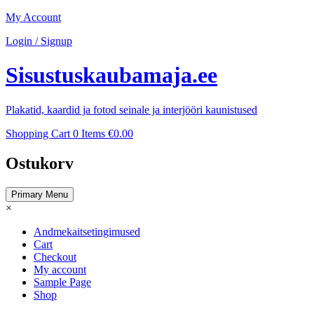
Skip
My Account
to
Login / Signup
content
Sisustuskaubamaja.ee
Plakatid, kaardid ja fotod seinale ja interjööri kaunistused
Shopping Cart
0 Items
€0.00
Ostukorv
Primary Menu
×
Andmekaitsetingimused
Cart
Checkout
My account
Sample Page
Shop